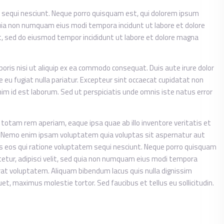
 sequi nesciunt. Neque porro quisquam est, qui dolorem ipsum
d quia non numquam eius modi tempora incidunt ut labore et dolore
t, sed do eiusmod tempor incididunt ut labore et dolore magna
oris nisi ut aliquip ex ea commodo consequat. Duis aute irure dolor
re eu fugiat nulla pariatur. Excepteur sint occaecat cupidatat non
anim id est laborum. Sed ut perspiciatis unde omnis iste natus error
tam rem aperiam, eaque ipsa quae ab illo inventore veritatis et
o. Nemo enim ipsam voluptatem quia voluptas sit aspernatur aut
es eos qui ratione voluptatem sequi nesciunt. Neque porro quisquam
tetur, adipisci velit, sed quia non numquam eius modi tempora
at voluptatem. Aliquam bibendum lacus quis nulla dignissim
t, maximus molestie tortor. Sed faucibus et tellus eu sollicitudin.