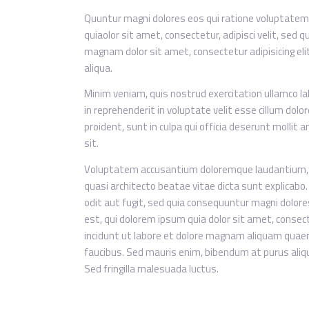
Quuntur magni dolores eos qui ratione voluptatem
quiaolor sit amet, consectetur, adipisci velit, se
magnam dolor sit amet, consectetur adipisicing eli
aliqua.
Minim veniam, quis nostrud exercitation ullamco lab
in reprehenderit in voluptate velit esse cillum dolo
proident, sunt in culpa qui officia deserunt mollit 
sit.
Voluptatem accusantium doloremque laudantium, to
quasi architecto beatae vitae dicta sunt explicab
odit aut fugit, sed quia consequuntur magni dolor
est, qui dolorem ipsum quia dolor sit amet, consec
incidunt ut labore et dolore magnam aliquam quaer
faucibus. Sed mauris enim, bibendum at purus alique
Sed fringilla malesuada luctus.