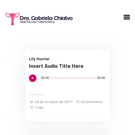
INICIO
NOSOTROS
PACIENTES
TESTIMONIOS
SERVICIOS
Lily Hunter
Insert Audio Title Here
CONTACTO
Reproductor
00:00
00:00
de
audio
20 de octubre de 2017
0
Comments
1
Like